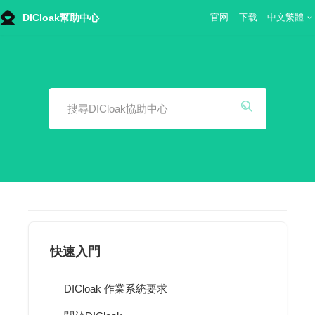
DICloak幫助中心
官网
下载
中文繁體
Skip
to
content
快速入門
DICloak 作業系統要求