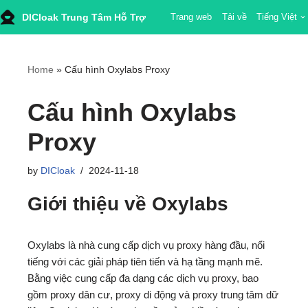
DICloak Trung Tâm Hỗ Trợ
Trang web
Tải về
Tiếng Việt
Skip
to
content
Home
»
Cấu hình Oxylabs Proxy
Cấu hình Oxylabs
Proxy
by
DICloak
2024-11-18
Giới thiệu về Oxylabs
Oxylabs là nhà cung cấp dịch vụ proxy hàng đầu, nổi
tiếng với các giải pháp tiên tiến và hạ tầng mạnh mẽ.
Bằng việc cung cấp đa dạng các dịch vụ proxy, bao
gồm proxy dân cư, proxy di động và proxy trung tâm dữ