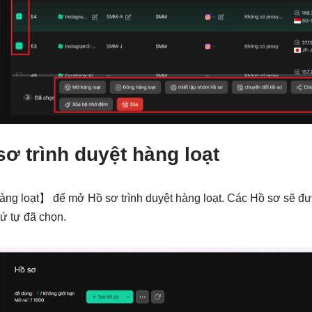
ơ trình duyệt hàng loạt
g loạt】 để mở Hồ sơ trình duyệt hàng loạt. Các Hồ sơ sẽ đư
hứ tự đã chọn.