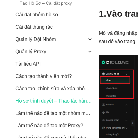
Tạo Hồ Sơ – Cài đặt proxy
1.
Vào tr
Cài đặt nhóm hồ sơ
Cài đặt thùng rác
Mở và đăng nhập 
Quản lý Đội Nhóm
sau đó vào tran
Quản lý Proxy
Tài liệu API
Cách tạo thành viên mới?
Cách tạo, chỉnh sửa và xóa nhóm hồ sơ như thế nào?
Hồ sơ trình duyệt – Thao tác hàng loạt
Làm thế nào để tạo một nhóm mới?
Làm thế nào để tạo một Proxy?
Làm thế nào để xem và khôi phục các hồ sơ trình duyệt đã xóa?