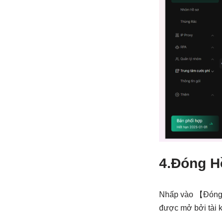
4.
Đóng Hồ
Nhấp vào 【Đóng h
được mở bởi tài k