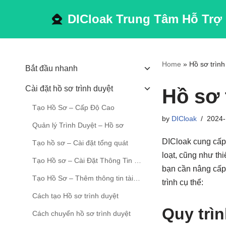
DICloak Trung Tâm Hỗ Trợ
Skip
to
content
Home
»
Hồ sơ trình
Bắt đầu nhanh
Cài đặt hồ sơ trình duyệt
Hồ sơ 
Tạo Hồ Sơ – Cấp Độ Cao
by
DICloak
2024-
Quản lý Trình Duyệt – Hồ sơ
DICloak cung cấp
Tạo hồ sơ – Cài đặt tổng quát
loạt, cũng như th
Tạo Hồ sơ – Cài Đặt Thông Tin Cơ Bản
bạn cần nâng cấp
Tạo Hồ Sơ – Thêm thông tin tài khoản
trình cụ thể:
Cách tạo Hồ sơ trình duyệt
Quy trìn
Cách chuyển hồ sơ trình duyệt