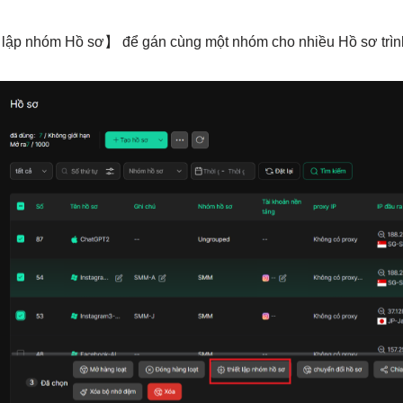
lập nhóm Hồ sơ】 để gán cùng một nhóm cho nhiều Hồ sơ trình