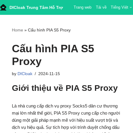
DICloak Trung Tâm Hỗ Trợ
Trang web
Tải về
Tiếng Việt
Skip
to
content
Home
»
Cấu hình PIA S5 Proxy
Cấu hình PIA S5
Proxy
by
DICloak
2024-11-15
Giới thiệu về PIA S5 Proxy
Là nhà cung cấp dịch vụ proxy Socks5 dân cư thương
mại lớn nhất thế giới, PIA S5 Proxy cung cấp cho người
dùng một giải pháp mạnh mẽ với hiệu suất vượt trội và
dịch vụ hiệu quả. Sự tích hợp với trình duyệt chống dấu