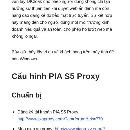
vân tay DICloak cho phép người dùng không chỉ tận
hưởng sự thuận tiện khi duyệt web ẩn danh mà còn
nâng cao đáng kể độ bảo mật trực tuyến. Sự kết hợp
này mang đến cho người dùng một môi trường kinh
doanh hiệu quả và an toàn, cho phép họ lướt web mà
không lo ngại.
Bây giờ, hãy lấy ví dụ về khách hàng trên máy tính để
bàn Windows.
Cấu hình
PIA
S5 Proxy
Chuẩn bị
Đăng ký tài khoản PIA S5 Proxy:
http://www.piaproxy.com/?co=forum&ck=?70
Mua dịch vụ proxy:
http://www.piaproxy.com/?