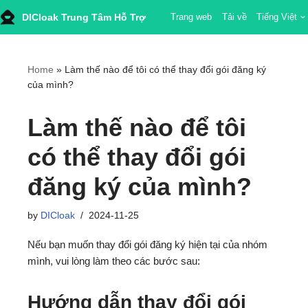
DICloak Trung Tâm Hỗ Trợ
Trang web
Tải về
Tiếng Việt
Skip
to
content
Home
»
Làm thế nào để tôi có thể thay đổi gói đăng ký
của mình?
Làm thế nào để tôi
có thể thay đổi gói
đăng ký của mình?
by
DICloak
2024-11-25
Nếu bạn muốn thay đổi gói đăng ký hiện tại của nhóm
mình, vui lòng làm theo các bước sau:
Hướng dẫn thay đổi gói