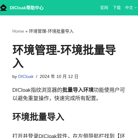
DICloak帮助中心
官网
下载
中文
Skip
to
content
Home
»
环境管理-环境批量导入
环境管理-环境批量导
入
by
DICloak
2024 年 10 月 12 日
DICloak指纹浏览器的
批量导入环境
功能使用户可
以避免重复操作，快速完成所有配置。
环境批量导入
打开并登录DICloak软件，在左侧导航栏找到【环