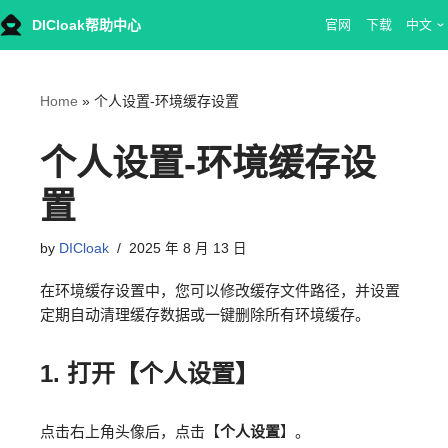
DICloak帮助中心
官网
下载
中文
Skip
to
content
Home
»
个人设置-环境缓存设置
个人设置-环境缓存设
置
by
DICloak
2025 年 8 月 13 日
在环境缓存设置中，您可以修改缓存文件路径，并设置
定期自动清理缓存数据或一键删除所有环境缓存。
1.
打开【个人设置】
点击右上角头像后，点击【
个人设置
】。