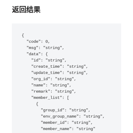
返回结果
{

  "code": 0,

  "msg": "string",

  "data": {

    "id": "string",

    "create_time": "string",

    "update_time": "string",

    "org_id": "string",

    "name": "string",

    "remark": "string",

    "member_list": [

      {

        "group_id": "string",

        "env_group_name": "string",

        "member_id": "string",

        "member_name": "string"
