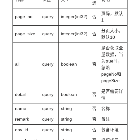
选
页码，默认
page_no
query
integer(int32)
否
1
分页大小，
page_size
query
integer(int32)
否
默认10
是否获取全
量数据，当
为true时，
all
query
boolean
否
忽略
pageNo和
pageSize
是否需要详
detail
query
boolean
否
情
name
query
string
否
名称
remark
query
string
否
备注
env_id
query
string
否
包含环境