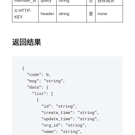
member_id
query
string
否
授权成员
X-HTTP-
header
string
是
none
KEY
返回结果
{

  "code": 0,

  "msg": "string",

  "data": {

    "list": [

      {

        "id": "string",

        "create_time": "string",

        "update_time": "string",

        "org_id": "string",

        "name": "string",
