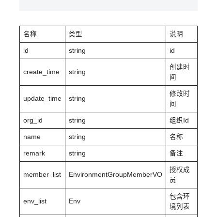
名称
类型
说明
id
string
id
创建时
create_time
string
间
修改时
update_time
string
间
org_id
string
组织Id
name
string
名称
remark
string
备注
授权成
member_list
EnvironmentGroupMemberVO
员
包含环
env_list
Env
境列表