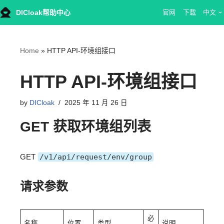
DICloak帮助中心
官网
下载
中文
Skip
to
content
Home
»
HTTP API-环境组接口
HTTP API-环境组接口
by
DICloak
2025 年 11 月 26 日
GET 获取环境组列表
GET
/v1/api/request/env/group
请求参数
必
名称
位置
类型
说明