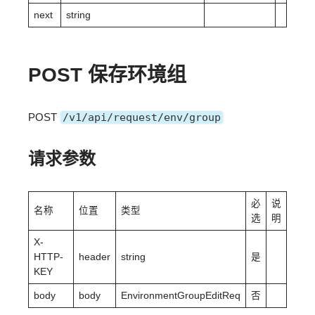
next
string
POST 保存环境组
POST
/v1/api/request/env/group
请求参数
必
说
名称
位置
类型
选
明
X-
HTTP-
header
string
是
KEY
body
body
EnvironmentGroupEditReq
否