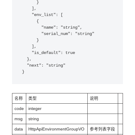
      }

    ],

    "env_list": [

      {

        "name": "string",

        "serial_num": "string"

      }

    ],

    "is_default": true

  },

  "next": "string"

}
名称
类型
说明
code
integer
msg
string
data
HttpApiEnvironmentGroupVO
参考列表字段