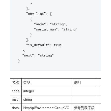
      }

    ],

    "env_list": [

      {

        "name": "string",

        "serial_num": "string"

      }

    ],

    "is_default": true

  },

  "next": "string"

}
名称
类型
说明
code
integer
msg
string
data
HttpApiEnvironmentGroupVO
参考列表字段