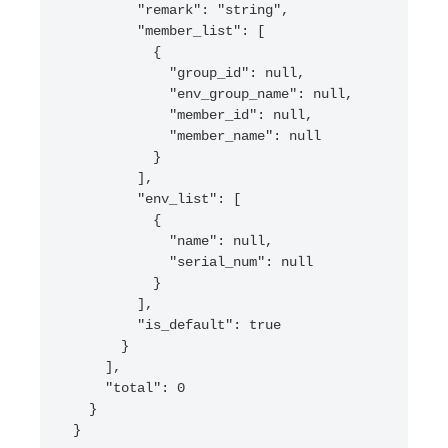
        "remark": "string",

        "member_list": [

          {

            "group_id": null,

            "env_group_name": null,

            "member_id": null,

            "member_name": null

          }

        ],

        "env_list": [

          {

            "name": null,

            "serial_num": null

          }

        ],

        "is_default": true

      }

    ],

    "total": 0

  }

}