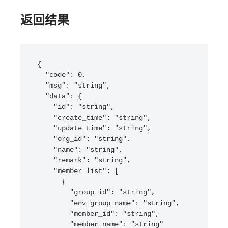
返回结果
{

  "code": 0,

  "msg": "string",

  "data": {

    "id": "string",

    "create_time": "string",

    "update_time": "string",

    "org_id": "string",

    "name": "string",

    "remark": "string",

    "member_list": [

      {

        "group_id": "string",

        "env_group_name": "string",

        "member_id": "string",

        "member_name": "string"
